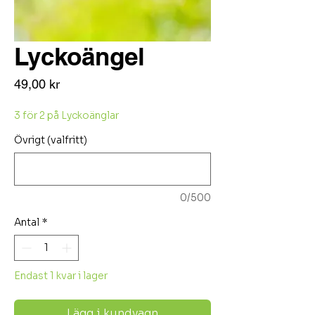
Lyckoängel
Pris
49,00 kr
3 för 2 på Lyckoänglar
Övrigt (valfritt)
0/500
Antal
*
Endast 1 kvar i lager
Lägg i kundvagn