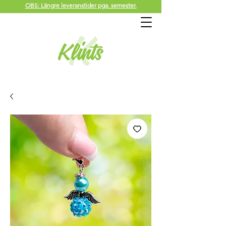
OBS: Längre leveranstider pga. semester.