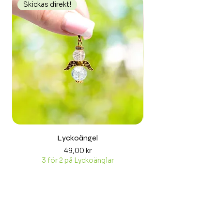
Skickas direkt!
Skickas direkt!
Lyckoängel
Pris
49,00 kr
3 för 2 på Lyckoänglar