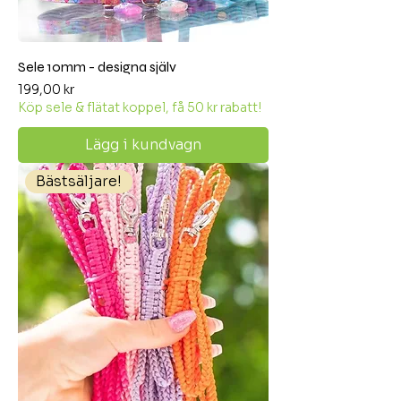
Sele 10mm - designa själv
Pris
199,00 kr
Köp sele & flätat koppel, få 50 kr rabatt!
Lägg i kundvagn
Bästsäljare!