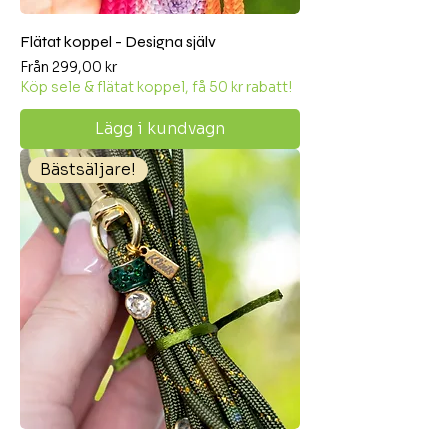
Flätat koppel - Designa själv
Reapris
Från
299,00 kr
Köp sele & flätat koppel, få 50 kr rabatt!
Lägg i kundvagn
Bästsäljare!