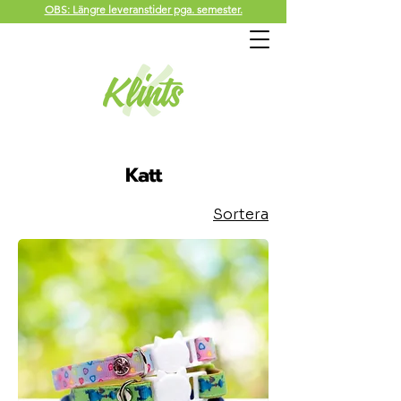
OBS: Längre leveranstider pga. semester.
Katt
Sortera