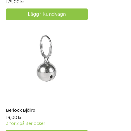
Pris
179,00 kr
Lägg i kundvagn
Berlock Bjällra
Pris
19,00 kr
3 för 2 på Berlocker