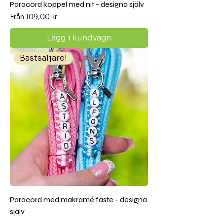
Paracord koppel med nit - designa själv
Reapris
Från
109,00 kr
Lägg i kundvagn
Bästsäljare!
Paracord med makramé fäste - designa
själv