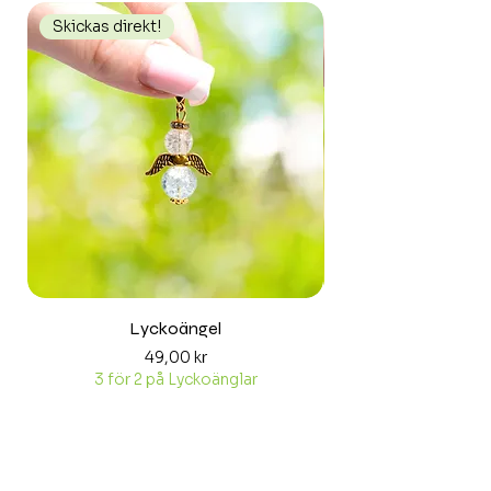
Skickas direkt!
Skickas direkt!
Lyckoängel
Pris
49,00 kr
3 för 2 på Lyckoänglar