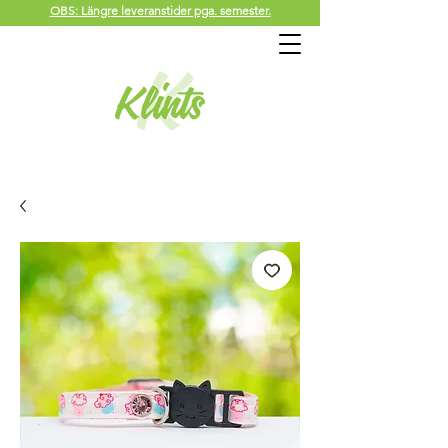
OBS: Längre leveranstider pga. semester.