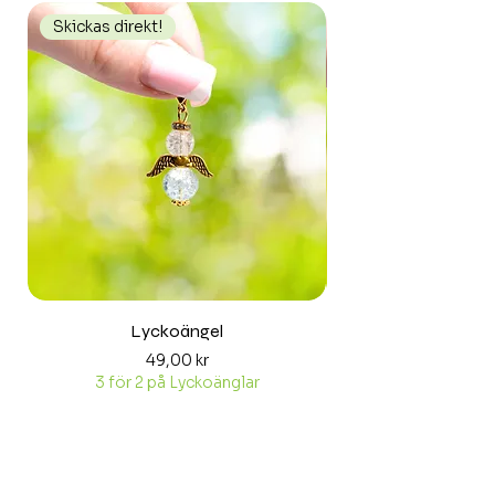
Skickas direkt!
Skickas direkt!
Lyckoängel
Pris
49,00 kr
3 för 2 på Lyckoänglar