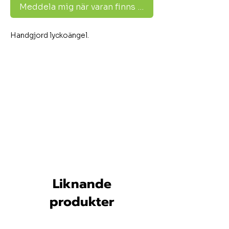
Meddela mig när varan finns i lager
Handgjord lyckoängel.
Liknande
produkter