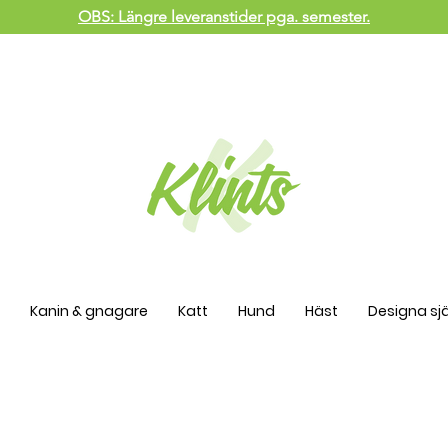
OBS: Längre leveranstider pga. semester.
Kanin & gnagare
Katt
Hund
Häst
Designa sjä