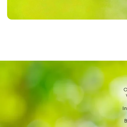
O
I
B