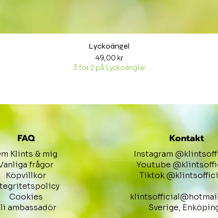
Snabbvisning
Lyckoängel
Pris
49,00 kr
3 för 2 på Lyckoänglar
FAQ
Kontakt
m Klints & mig
Instagram @klintsoff
Vanliga frågor
Youtube @klintsoffi
Köpvillkor
Tiktok @klintsoffici
ntegritetspolicy
Cookies
klintsofficial@hotmai
li ambassadör
Sverige, Enköpin