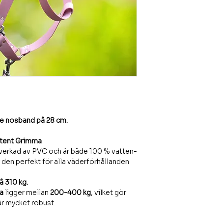
re nosband på 28 cm.
stent Grimma
lverkad av PVC och är både 100 % vatten-
r den perfekt för alla väderförhållanden
å 310 kg.
a
ligger mellan
200-400 kg
, vilket gör
är mycket robust.