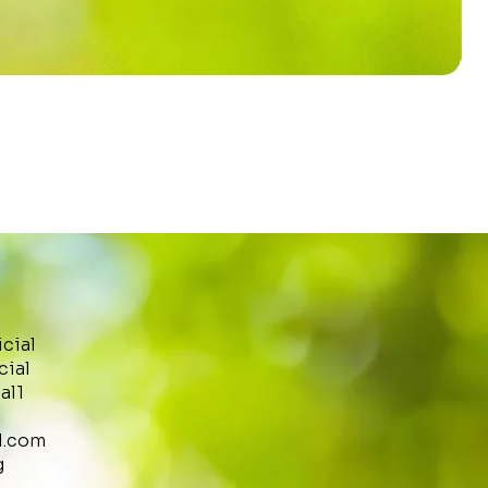
icial
cial
al1
l.com
g