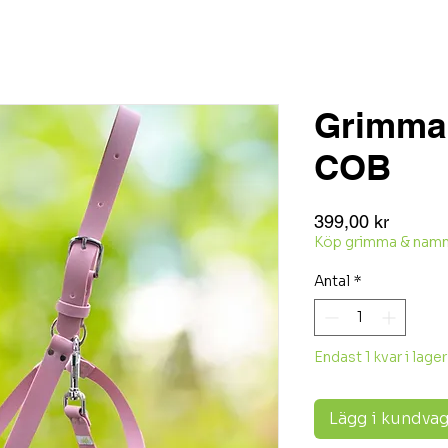
Grimma 
COB
Pris
399,00 kr
Köp grimma & namnbr
Antal
*
Endast 1 kvar i lager
Lägg i kundva