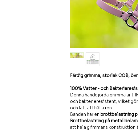
Färdig grimma, storlek COB, öv
100% Vatten- och Bakterieresi
Denna handgjorda grimma är til
och bakterieresistent, vilket gö
och lätt att hålla ren.
Banden har en
brottbelastning p
Brottbelastning på metalldelarn
att hela grimmans konstruktion 