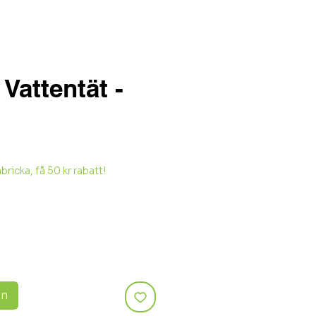
Vattentät -
icka, få 50 kr rabatt!
gn