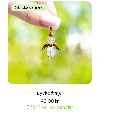
Skickas direkt!
Skickas direkt!
Lyckoängel
Pris
49,00 kr
3 för 2 på Lyckoänglar