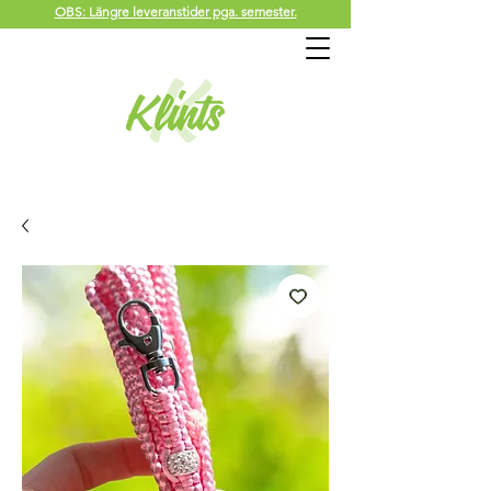
OBS: Längre leveranstider pga. semester.