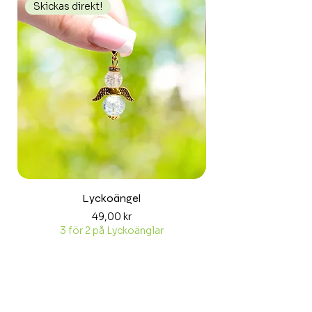
Skickas direkt!
Skickas direkt!
Lyckoängel
Pris
49,00 kr
3 för 2 på Lyckoänglar