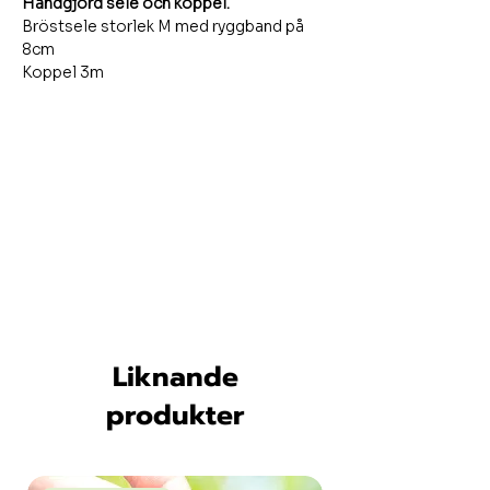
Handgjord sele och koppel.
Bröstsele storlek M med ryggband på
8cm
Koppel 3m
Liknande
produkter