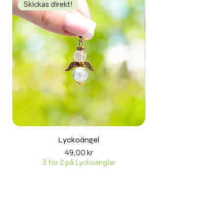
Skickas direkt!
Skickas direkt!
Lyckoängel
Pris
49,00 kr
3 för 2 på Lyckoänglar