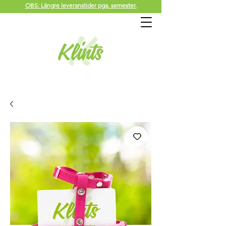
OBS: Längre leveranstider pga. semester.