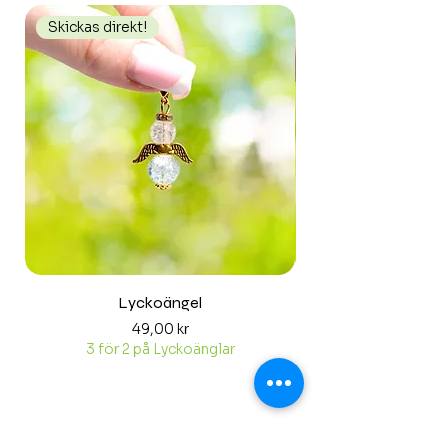
Skickas direkt!
Skickas direkt!
Lyckoängel
Pris
49,00 kr
3 för 2 på Lyckoänglar