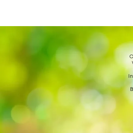
O
I
B