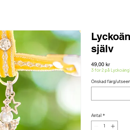
Lyckoän
själv
Pris
49,00 kr
3 för 2 på Lyckoäng
Önskad färg/utsee
Antal
*