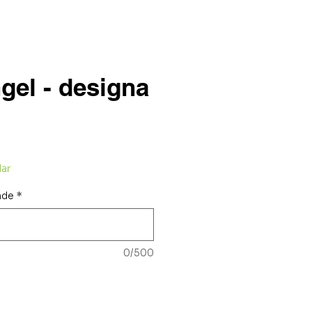
gel - designa
lar
nde
*
0/500