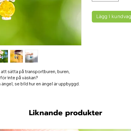
Lägg i kundva
 att sätta på transportburen, buren,
rför inte på väskan?
 ängel, se bild hur en ängel är uppbyggd.
Liknande produkter