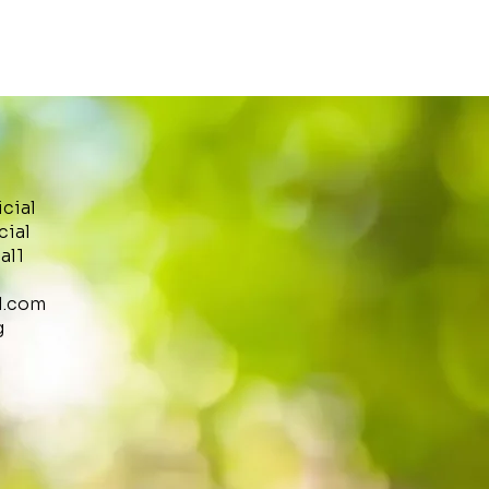
icial
cial
al1
l.com
g