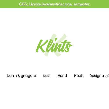
OBS: Längre leveranstider pga. semester.
Kanin & gnagare
Katt
Hund
Häst
Designa sjä