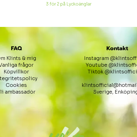
3 för 2 på Lyckoänglar
FAQ
Kontakt
m Klints & mig
Instagram @klintsoff
Vanliga frågor
Youtube @klintsoffi
Köpvillkor
Tiktok @klintsoffici
ntegritetspolicy
Cookies
klintsofficial@hotmai
li ambassadör
Sverige, Enköpin