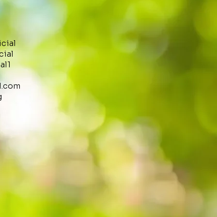
icial
cial
al1
l.com
g