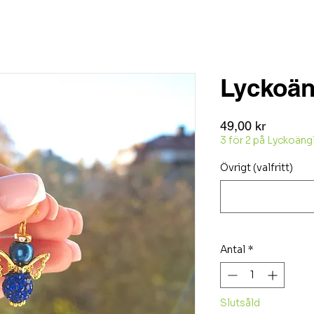
Lyckoän
Pris
49,00 kr
3 för 2 på Lyckoäng
Övrigt (valfritt)
Antal
*
Slutsåld