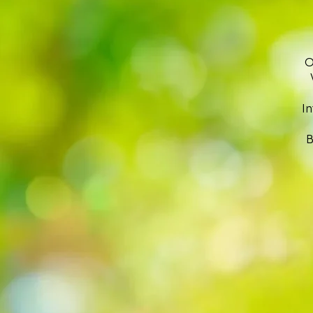
O
I
B