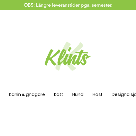
OBS: Längre leveranstider pga. semester.
Kanin & gnagare
Katt
Hund
Häst
Designa sjä