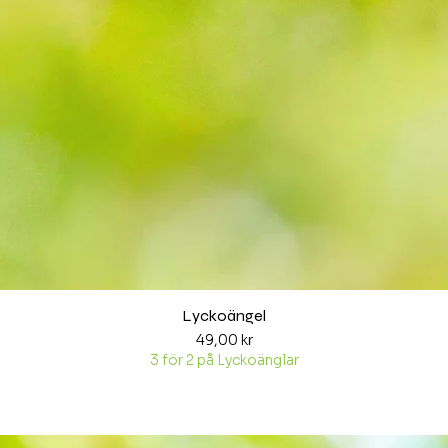
Snabbvisning
Lyckoängel
Pris
49,00 kr
3 för 2 på Lyckoänglar