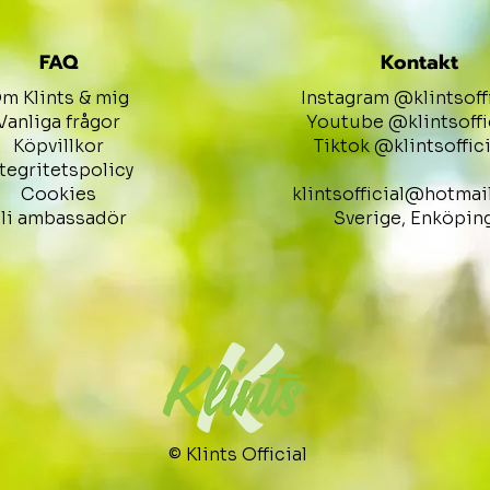
FAQ
Kontakt
m Klints & mig
Instagram @klintsoff
Vanliga frågor
Youtube @klintsoffi
Köpvillkor
Tiktok @klintsoffici
ntegritetspolicy
Cookies
klintsofficial@hotmai
li ambassadör
Sverige, Enköpin
© Klints Official