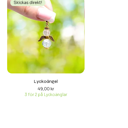
Skickas direkt!
Skickas direkt!
Lyckoängel
Pris
49,00 kr
3 för 2 på Lyckoänglar