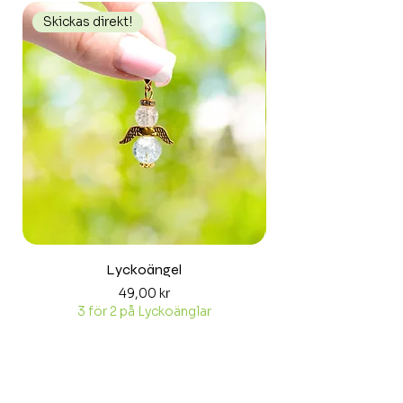
Skickas direkt!
Skickas direkt!
Lyckoängel
Pris
49,00 kr
3 för 2 på Lyckoänglar