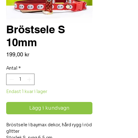
Bröstsele S
10mm
Pris
199,00 kr
Antal
*
Endast 1 kvar i lager
Lägg i kundvagn
Bröstsele i baymax dekor, hård rygg i röd
glitter
Storlek S, rygg 6,5 cm