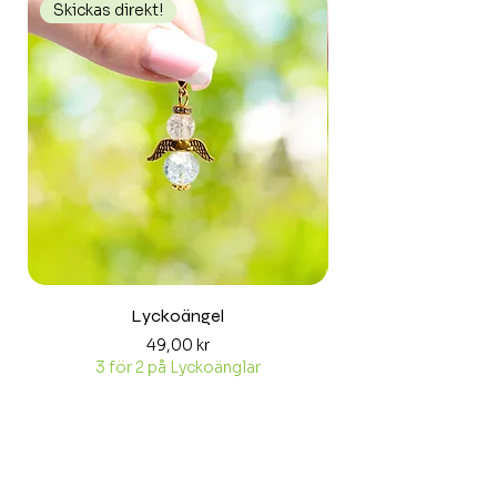
Skickas direkt!
Skickas direkt!
Lyckoängel
Pris
49,00 kr
3 för 2 på Lyckoänglar