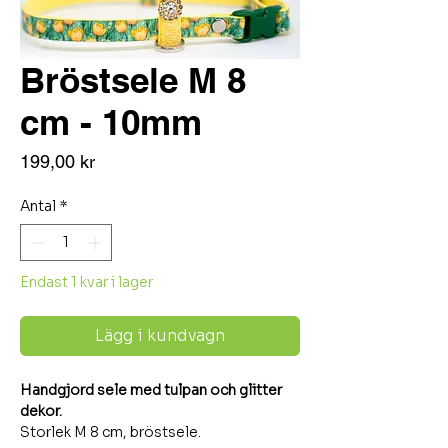
Bröstsele M 8
cm - 10mm
Pris
199,00 kr
Antal
*
Endast 1 kvar i lager
Lägg i kundvagn
Handgjord sele med tulpan och glitter
dekor.
Storlek M 8 cm, bröstsele.