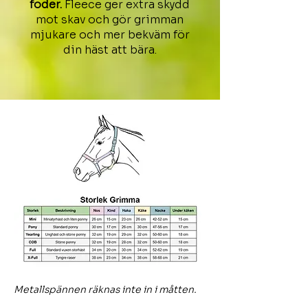
foder.
Fleece ger extra skydd
mot skav och gör grimman
mjukare och mer bekväm för
din häst att bära.
Metallspännen räknas inte in i måtten.