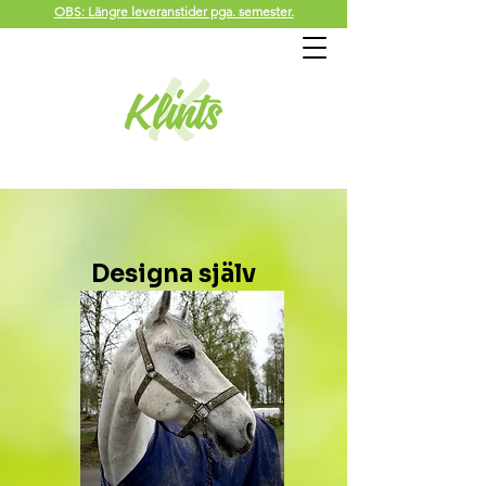
OBS: Längre leveranstider pga. semester.
Designa själv