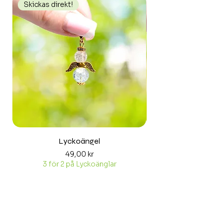
Skickas direkt!
Skickas direkt!
Lyckoängel
Pris
49,00 kr
3 för 2 på Lyckoänglar